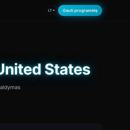
Gauti programėlę
LT
United States
valdymas