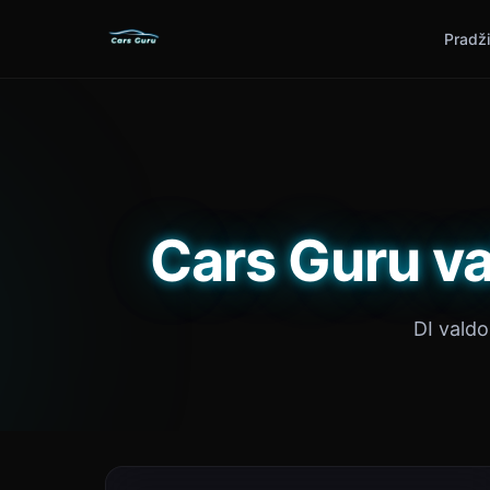
Pradž
Cars Guru va
DI vald