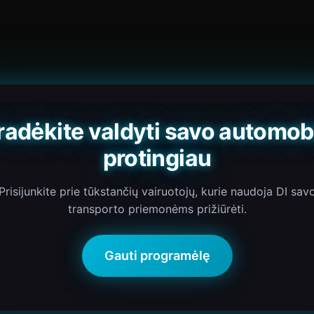
radėkite valdyti savo automobi
protingiau
Prisijunkite prie tūkstančių vairuotojų, kurie naudoja DI sav
transporto priemonėms prižiūrėti.
Gauti programėlę