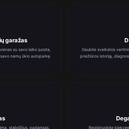
ių garažas
D
vienas su savo laiko juosta,
Gaukite sveikatos vertini
isą savo namų ūkio autoparkę
priežiūros istoriją, diagn
.
as
Dega
timą, stabdžius, padangas,
Registruokite kiekvie