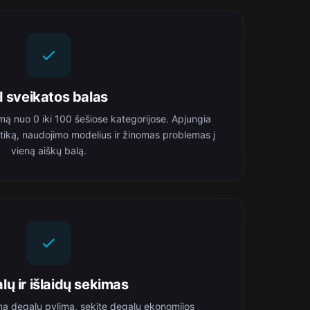
I sveikatos balas
mą nuo 0 iki 100 šešiose kategorijose. Apjungia
ostiką, naudojimo modelius ir žinomas problemas į
vieną aiškų balą.
lų ir išlaidų sekimas
ną degalų pylimą, sekite degalų ekonomijos