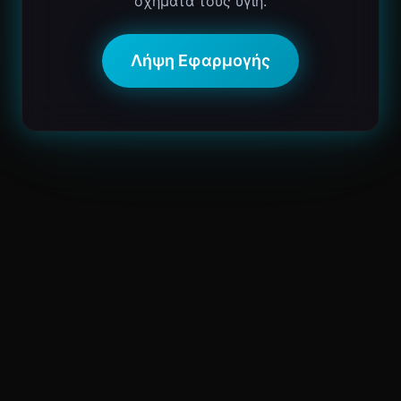
οχήματά τους υγιή.
Λήψη Εφαρμογής