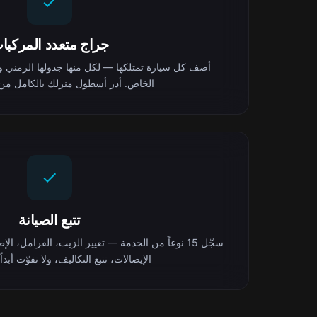
جراج متعدد المركبا
أضف كل سيارة تمتلكها — لكل منها جدولها الزمني ومست
الخاص. أدر أسطول منزلك بالكامل من 
تتبع الصيانة
سجّل 15 نوعاً من الخدمة — تغيير الزيت، الفرامل، ا
الإيصالات، تتبع التكاليف، ولا تفوّت أبدا