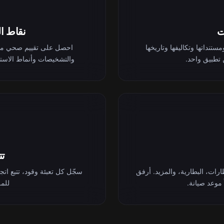
ت
نقاط ا
نداتها وتكاليفها وتاريخها
تطبيق واحد.
والتشخيصات وأنماط الاست
تت
لإطارات، البطارية، والمزيد. أرفق
سجّل كل تعبئة وقود، تتبع اتجا
ً موعد صيانة.
للملكية 