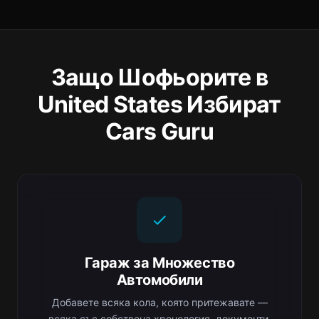
Защо Шофьорите в
United States Избират
Cars Guru
Гараж за Множество
Автомобили
Добавете всяка кола, която притежавате —
всяка със собствена хронология, документи,