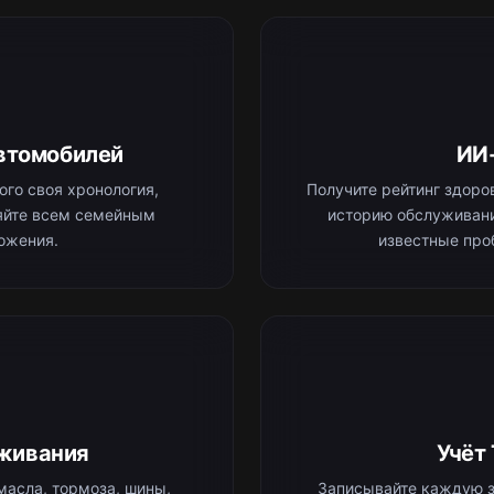
втомобилей
ИИ
го своя хронология,
Получите рейтинг здоров
ляйте всем семейным
историю обслуживани
ожения.
известные про
живания
Учёт
масла, тормоза, шины,
Записывайте каждую з