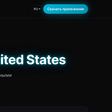
Скачать приложение
RU
ted States
тными