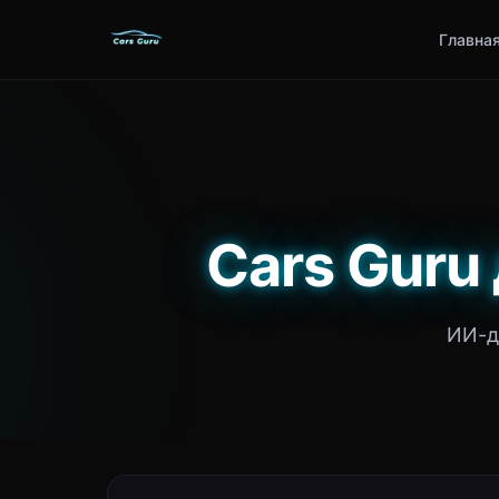
Главна
Cars Guru
ИИ-д