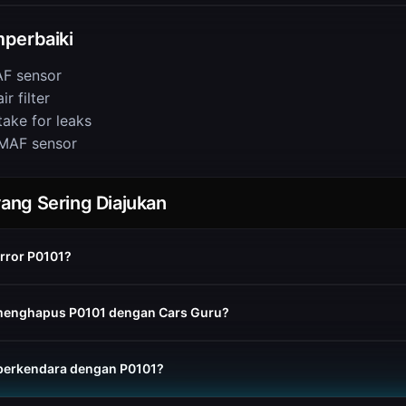
perbaiki
F sensor
r filter
take for leaks
MAF sensor
ang Sering Diajukan
error P0101?
menghapus P0101 dengan Cars Guru?
berkendara dengan P0101?