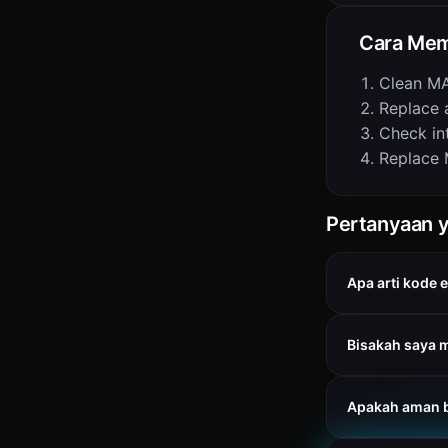
Cara Mem
Clean MA
Replace ai
Check in
Replace 
Pertanyaan y
Apa arti kode 
Bisakah saya 
Apakah aman 