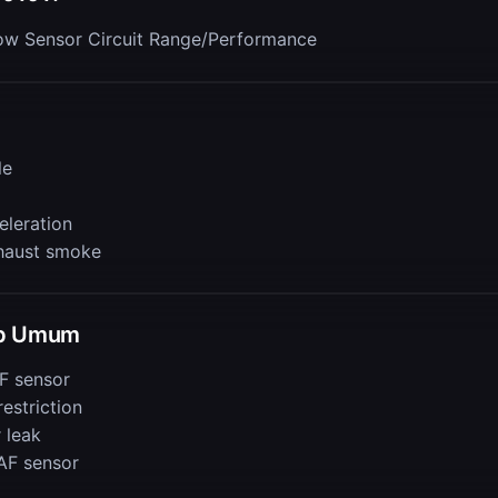
low Sensor Circuit Range/Performance
le
eleration
haust smoke
b Umum
F sensor
 restriction
r leak
AF sensor