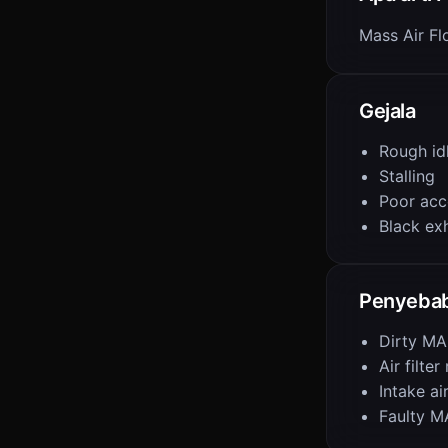
Mass Air F
Gejala
Rough id
Stalling
Poor acc
Black ex
Penyeba
Dirty MA
Air filter
Intake ai
Faulty M