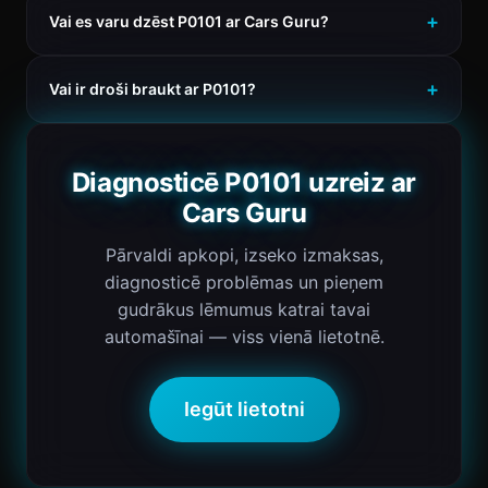
Vai es varu dzēst P0101 ar Cars Guru?
Vai ir droši braukt ar P0101?
Diagnosticē P0101 uzreiz ar
Cars Guru
Pārvaldi apkopi, izseko izmaksas,
diagnosticē problēmas un pieņem
gudrākus lēmumus katrai tavai
automašīnai — viss vienā lietotnē.
Iegūt lietotni