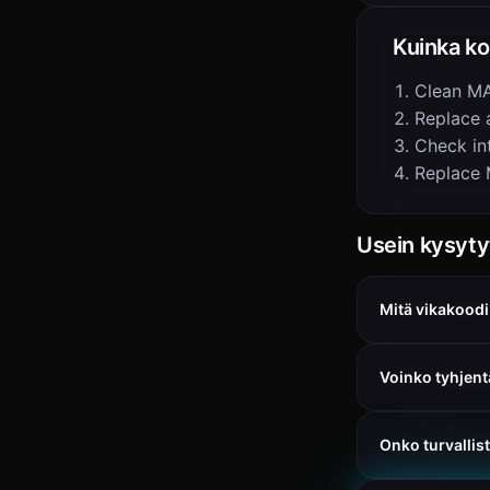
Kuinka ko
Clean MA
Replace ai
Check in
Replace 
Usein kysyt
Mitä vikakoodi
Voinko tyhjent
Onko turvallis