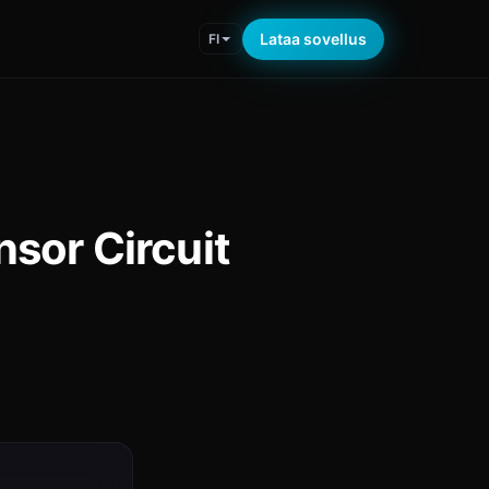
Lataa sovellus
FI
sor Circuit