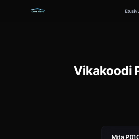
Etusiv
Vikakoodi 
Mitä P010