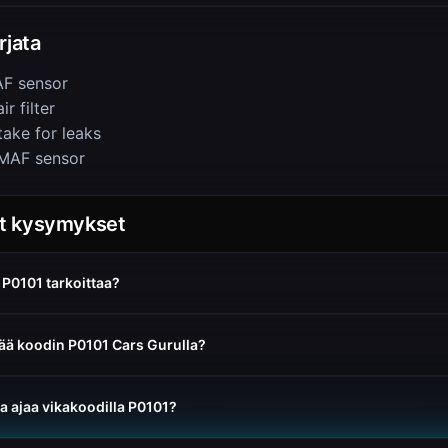
rjata
F sensor
r filter
take for leaks
MAF sensor
yt kysymykset
 P0101 tarkoittaa?
ää koodin P0101 Cars Gurulla?
ta ajaa vikakoodilla P0101?