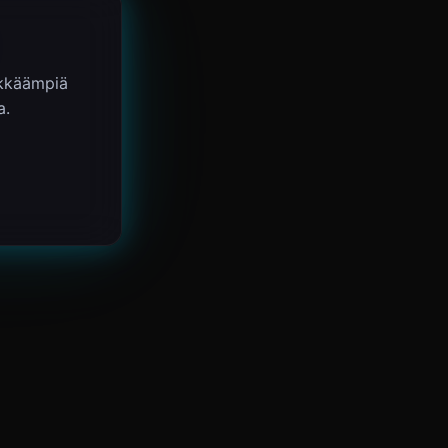
ykkäämpiä
a.