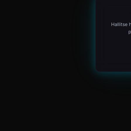
Hallitse
p