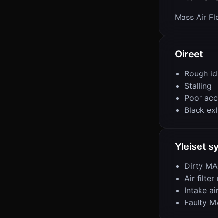
Mass Air F
Oireet
Rough id
Stalling
Poor acc
Black ex
Yleiset s
Dirty MA
Air filter
Intake ai
Faulty M