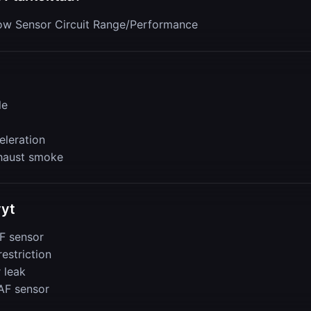
low Sensor Circuit Range/Performance
le
eleration
haust smoke
yyt
F sensor
 restriction
r leak
AF sensor