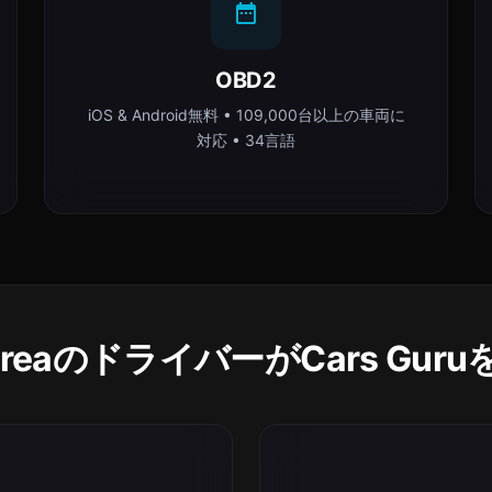
OBD2
iOS & Android無料 • 109,000台以上の車両に
対応 • 34言語
KoreaのドライバーがCars Gu