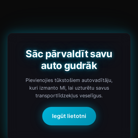
Sāc pārvaldīt savu
auto gudrāk
Pievienojies tūkstošiem autovadītāju,
kuri izmanto MI, lai uzturētu savus
transportlīdzekļus veselīgus.
Iegūt lietotni