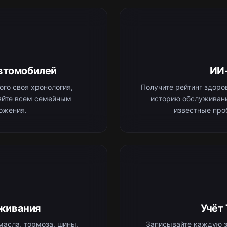
втомобилей
ИИ
го своя хронология,
Получите рейтинг здоров
ляйте всем семейным
историю обслуживани
ожения.
известные про
живания
Учёт
масла, тормоза, шины,
Записывайте каждую з