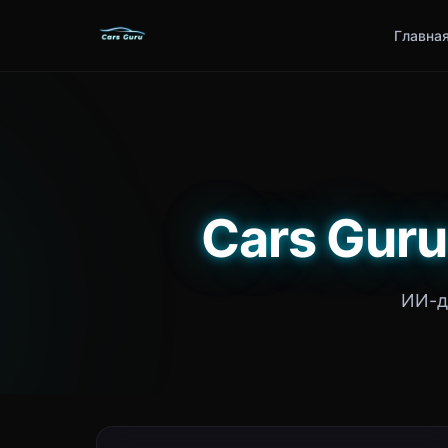
Главна
Cars Guru
ИИ-д