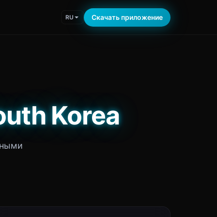
Скачать приложение
RU
outh Korea
тными