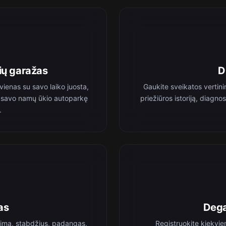
ių garažas
D
vienas su savo laiko juosta,
Gaukite sveikatos vertini
isą savo namų ūkio autoparkę
priežiūros istoriją, diagn
.
as
Dega
timą, stabdžius, padangas,
Registruokite kiekvie