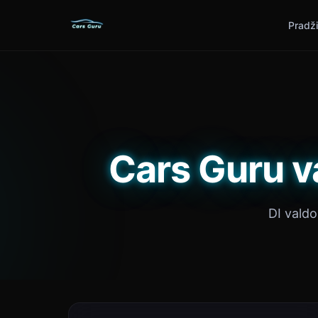
Pradž
Cars Guru v
DI vald