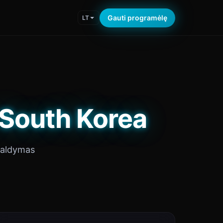
Gauti programėlę
LT
 South Korea
valdymas