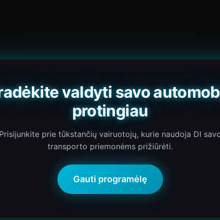
radėkite valdyti savo automobi
protingiau
Prisijunkite prie tūkstančių vairuotojų, kurie naudoja DI sav
transporto priemonėms prižiūrėti.
Gauti programėlę