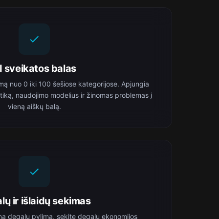
I sveikatos balas
mą nuo 0 iki 100 šešiose kategorijose. Apjungia
ostiką, naudojimo modelius ir žinomas problemas į
vieną aiškų balą.
lų ir išlaidų sekimas
ną degalų pylimą, sekite degalų ekonomijos