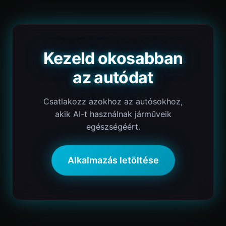
Kezeld okosabban
az autódat
Csatlakozz azokhoz az autósokhoz,
akik AI-t használnak járműveik
egészségéért.
Alkalmazás letöltése