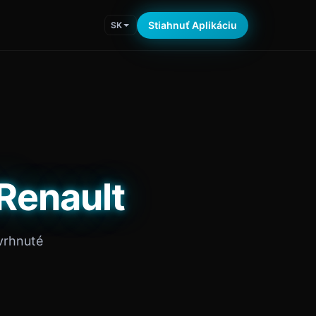
Stiahnuť Aplikáciu
SK
 Renault
vrhnuté