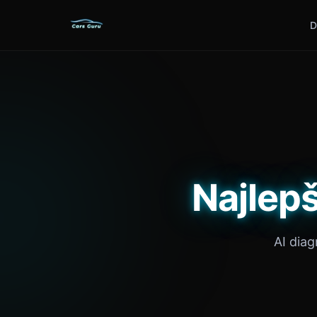
D
Najlepš
AI dia