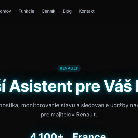
omov
Funkcie
Cenník
Blog
Kontakt
RENAULT
í Asistent pre Váš
gnostika, monitorovanie stavu a sledovanie údržby na
pre majiteľov Renault.
4,100+
France