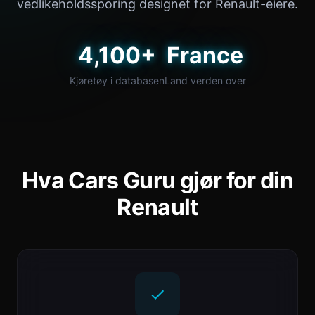
vedlikeholdssporing designet for Renault-eiere.
4,100+
France
Kjøretøy i databasen
Land verden over
Hva Cars Guru gjør for din
Renault