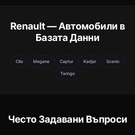
Renault — Автомобили в
Базата Данни
Clio
Megane
Captur
Kadjar
Scenic
Twingo
Често Задавани Въпроси