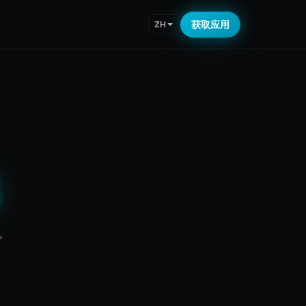
获取应用
ZH
。