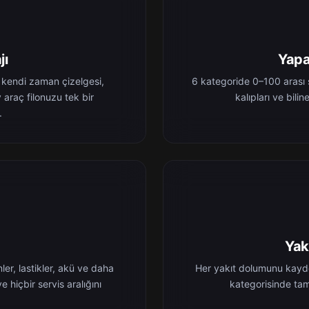
jı
Yapa
 kendi zaman çizelgesi,
6 kategoride 0–100 arası s
 araç filonuzu tek bir
kalıpları ve bilin
.
Yak
er, lastikler, akü ve daha
Her yakıt dolumunu kayded
ve hiçbir servis aralığını
kategorisinde tam