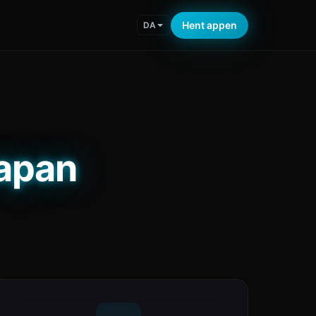
Hent appen
DA
Japan