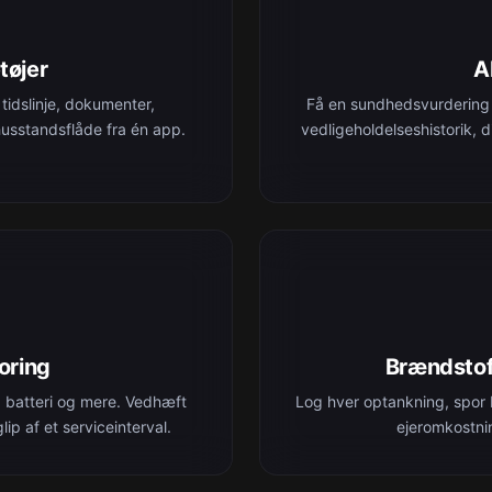
tøjer
A
 tidslinje, dokumenter,
Få en sundhedsvurdering 
husstandsflåde fra én app.
vedligeholdelseshistorik, 
oring
Brændstof
, batteri og mere. Vedhæft
Log hver optankning, spor
ip af et serviceinterval.
ejeromkostnin