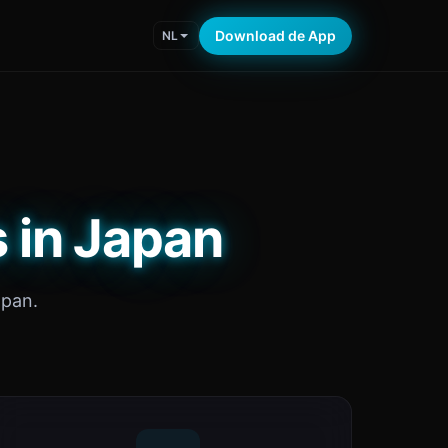
Download de App
NL
 in Japan
apan.