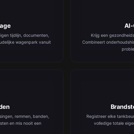
rage
AI
igen tijdlijn, documenten,
Krijg een gezondheid
udelijke wagenpark vanuit
Combineert onderhoudshis
proble
den
Brandsto
rsingen, remmen, banden,
Registreer elke tankbeu
sten en mis nooit een
volledige totale ei