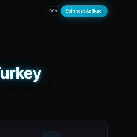
Stáhnout Aplikaci
CS
Turkey