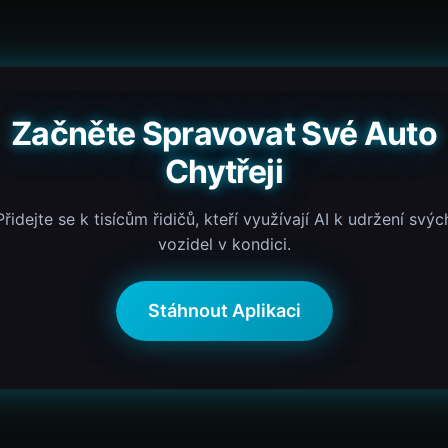
Začněte Spravovat Své Auto
Chytřeji
Přidejte se k tisícům řidičů, kteří využívají AI k udržení svýc
vozidel v kondici.
Stáhnout Aplikaci