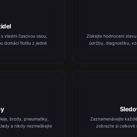
idel
 s vlastní časovou osou,
Získejte hodnocení stavu 
u domácí flotilu z jedné
údržby, diagnostiku, v
by
Sledo
eje, brzdy, pneumatiky,
Zaznamenávejte každé t
náklady a nikdy nezmeškejte
zobrazte si celkové 