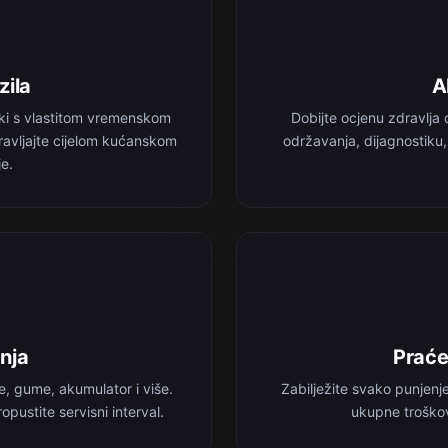
zila
A
aki s vlastitom vremenskom
Dobijte ocjenu zdravlja 
ravljajte cijelom kućanskom
održavanja, dijagnostiku
je.
nja
Praće
ce, gume, akumulator i više.
Zabilježite svako punjenje
opustite servisni interval.
ukupne troškov