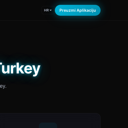
Preuzmi Aplikaciju
HR
Turkey
ey.