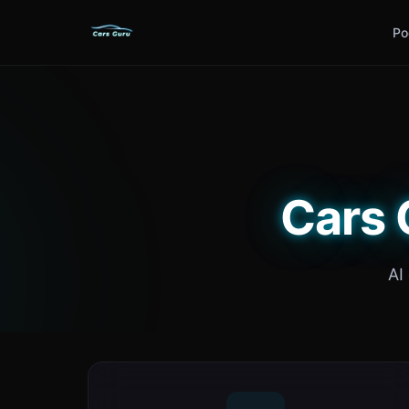
Po
Cars 
AI