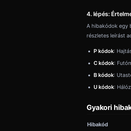
4. lépés: Értel
A hibakódok egy b
részletes leírást
P kódok
: Hajt
C kódok
: Futó
B kódok
: Utas
U kódok
: Háló
Gyakori hiba
Hibakód