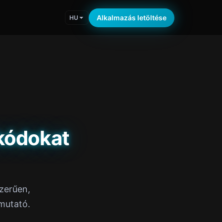
Alkalmazás letöltése
HU
kódokat
zerűen,
mutató.