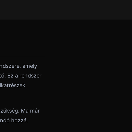
endszere, amely
ó. Ez a rendszer
lkatrészek
szükség. Ma már
endő hozzá.