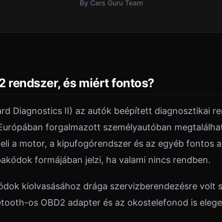
By Cars Guru Team
 rendszer, és miért fontos?
 Diagnostics II) az autók beépített diagnosztikai r
Európában forgalmazott személyautóban megtalálhat
eli a motor, a kipufogórendszer és az egyéb fontos a
akódok formájában jelzi, ha valami nincs rendben.
ódok kiolvasásához drága szervizberendezésre volt 
etooth-os OBD2 adapter és az okostelefonod is eleg