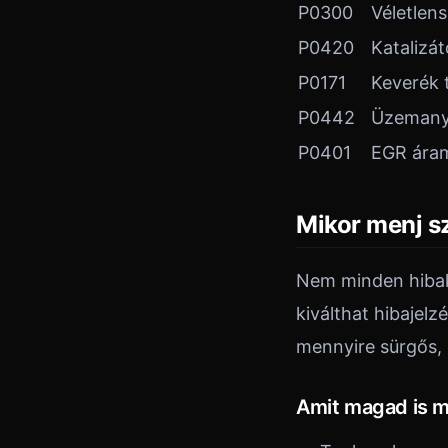
P0300
Véletlen
P0420
Katalizá
P0171
Keverék 
P0442
Üzemanya
P0401
EGR áram
Mikor menj s
Nem minden hibak
kiválthat hibajelz
mennyire sürgős,
Amit magad is 