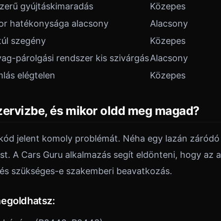
szerű gyújtáskimaradás
Közepes
tor hatékonysága alacsony
Alacsony
túl szegény
Közepes
g-párolgási rendszer kis szivárgás
Alacsony
lás elégtelen
Közepes
zervizbe, és mikor oldd meg magad?
ód jelent komoly problémát. Néha egy lazán záródó 
ést. A Cars Guru alkalmazás segít eldönteni, hogy az 
 és szükséges-e szakemberi beavatkozás.
megoldhatsz: