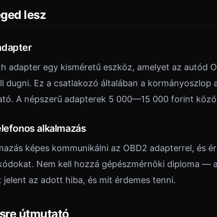
ged lesz
adapter
h adapter egy kisméretű eszköz, amelyet az autód 
ll dugni. Ez a csatlakozó általában a kormányoszlop a
ható. A népszerű adapterek 5 000—15 000 forint közö
elefonos alkalmazás
mazás képes kommunikálni az OBD2 adapterrel, és é
bakódokat. Nem kell hozzá gépészmérnöki diploma — 
jelent az adott hiba, és mit érdemes tenni.
ésre útmutató