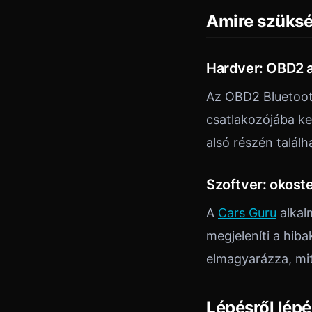
Amire szüksé
Hardver: OBD2 
Az OBD2 Bluetoot
csatlakozójába ke
alsó részén talál
Szoftver: okost
A
Cars Guru
alkal
megjeleníti a hi
elmagyarázza, mit 
Lépésről lép