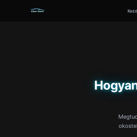
Kezd
Hogyan
Megtud
okoste