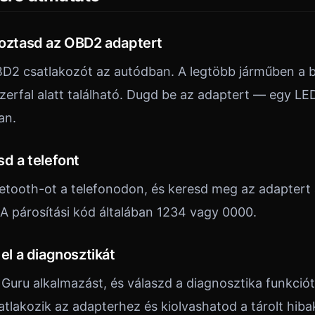
akoztasd az OBD2 adaptert
2 csatlakozót az autódban. A legtöbb járműben a ba
erfal alatt található. Dugd be az adaptert — egy LED f
an.
sd a telefont
etooth-ot a telefonodon, és keresd meg az adaptert 
A párosítási kód általában 1234 vagy 0000.
 el a diagnosztikát
Guru alkalmazást, és válaszd a diagnosztika funkciót
tlakozik az adapterhez és kiolvashatod a tárolt hib