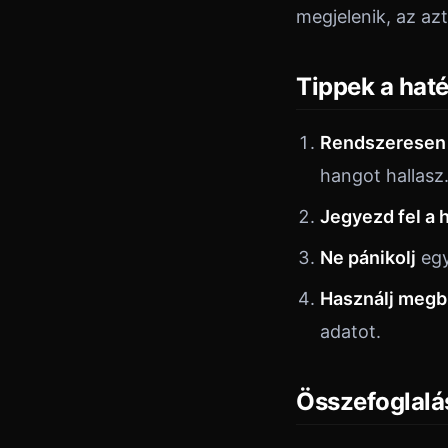
megjelenik, az az
Tippek a hat
Rendszeresen 
hangot hallasz
Jegyezd fel a 
Ne pánikolj
egy
Használj megb
adatot.
Összefoglalá