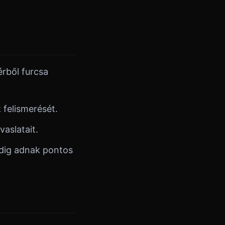
érből furcsa
 felismerését.
vaslatait.
dig adnak pontos