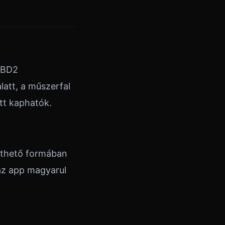
OBD2
latt, a műszerfal
tt kaphatók.
rthető formában
az app magyarul