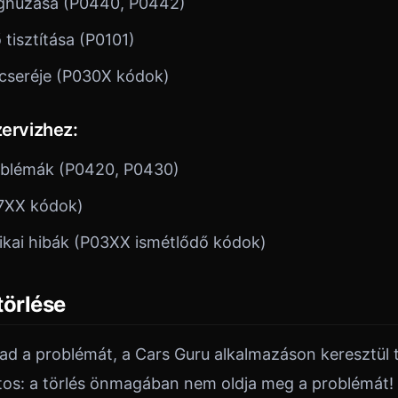
ghúzása (P0440, P0442)
isztítása (P0101)
cseréje (P030X kódok)
zervizhez:
roblémák (P0420, P0430)
07XX kódok)
kai hibák (P03XX ismétlődő kódok)
törlése
d a problémát, a Cars Guru alkalmazáson keresztül t
os: a törlés önmagában nem oldja meg a problémát! 