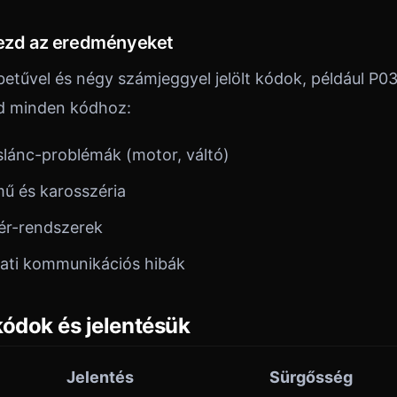
mezd az eredményeket
etűvel és négy számjeggyel jelölt kódok, például P0
 ad minden kódhoz:
áslánc-problémák (motor, váltó)
mű és karosszéria
tér-rendszerek
zati kommunikációs hibák
kódok és jelentésük
Jelentés
Sürgősség