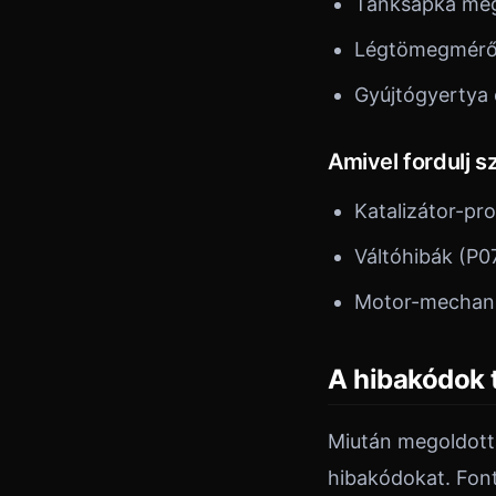
Tanksapka me
Légtömegmérő t
Gyújtógyertya 
Amivel fordulj s
Katalizátor-p
Váltóhibák (P
Motor-mechani
A hibakódok 
Miután megoldotta
hibakódokat. Font