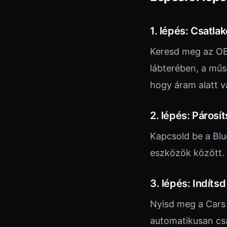
1. lépés: Csatl
Keresd meg az OBD
lábterében, a műsz
hogy áram alatt v
2. lépés: Párosít
Kapcsold be a Blu
eszközök között. 
3. lépés: Indítsd
Nyisd meg a Cars 
automatikusan csa