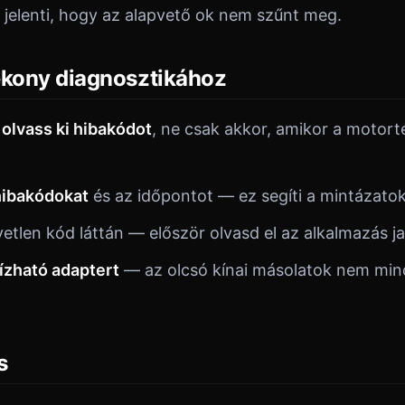
t jelenti, hogy az alapvető ok nem szűnt meg.
ékony diagnosztikához
olvass ki hibakódot
, ne csak akkor, amikor a motort
.
hibakódokat
és az időpontot — ez segíti a mintázatok
etlen kód láttán — először olvasd el az alkalmazás ja
ízható adaptert
— az olcsó kínai másolatok nem min
s