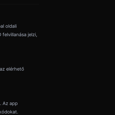
l oldali
elvillanása jelzi,
az elérhető
. Az app
akódokat.