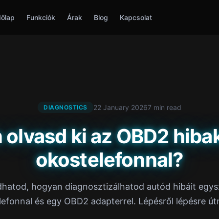
őlap
Funkciók
Árak
Blog
Kapcsolat
22 January 2026
7 min read
DIAGNOSTICS
 olvasd ki az OBD2 hiba
okostelefonnal?
hatod, hogyan diagnosztizálhatod autód hibáit egys
lefonnal és egy OBD2 adapterrel. Lépésről lépésre út