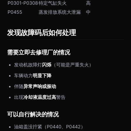
P0301-P0308
特定气缸失火
高
P0455
蒸发排放系统大泄漏
中
发现故障码后如何处理
需要立即去修理厂的情况
发动机故障灯
闪烁
（可能是严重失火）
车辆动力
明显下降
伴随
异常声响或振动
出现
冷却液温度过高
警告
可以自行解决的情况
油箱盖没拧紧（P0440、P0442）