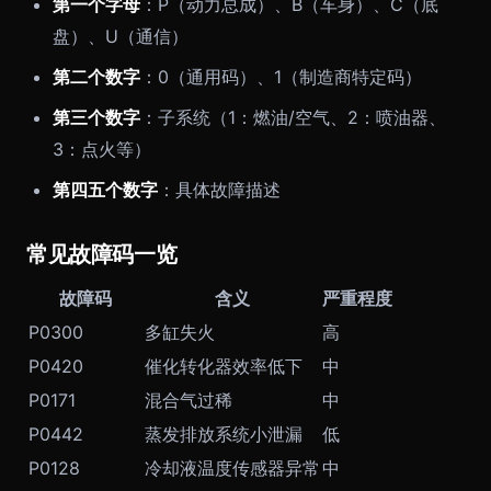
第一个字母
：P（动力总成）、B（车身）、C（底
盘）、U（通信）
第二个数字
：0（通用码）、1（制造商特定码）
第三个数字
：子系统（1：燃油/空气、2：喷油器、
3：点火等）
第四五个数字
：具体故障描述
常见故障码一览
故障码
含义
严重程度
P0300
多缸失火
高
P0420
催化转化器效率低下
中
P0171
混合气过稀
中
P0442
蒸发排放系统小泄漏
低
P0128
冷却液温度传感器异常
中