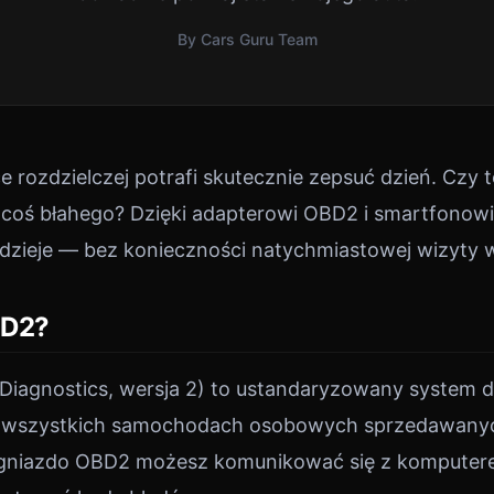
By Cars Guru Team
e rozdzielczej potrafi skutecznie zepsuć dzień. Czy
 coś błahego? Dzięki adapterowi OBD2 i smartfono
 dzieje — bez konieczności natychmiastowej wizyty 
BD2?
iagnostics, wersja 2) to ustandaryzowany system d
wszystkich samochodach osobowych sprzedawanyc
z gniazdo OBD2 możesz komunikować się z kompute