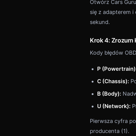
Otwórz Cars Guru 
się z adapterem i
sekund.
Krok 4: Zrozum
Kody błędów OBD2 s
P (Powertrain)
C (Chassis):
Po
B (Body):
Nadwo
U (Network):
P
Pierwsza cyfra po
producenta (1).