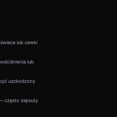
wiece lub cewki
dciśnienia lub
 być uszkodzony
— często zepsuty