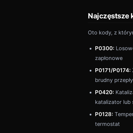
Najczęstsze 
Oto kody, z którym
P0300:
Losowe
zapłonowe
P0171/P0174:
brudny przepł
P0420:
Katali
katalizator lu
P0128:
Tempera
termostat