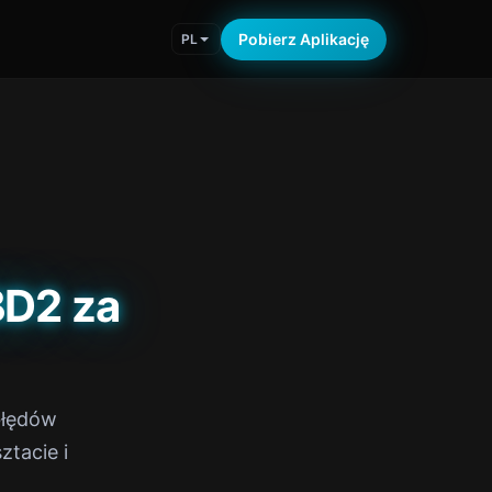
Pobierz Aplikację
PL
BD2 za
błędów
tacie i