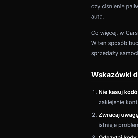
czy ciśnienie pal
auta.
Co więcej, w Car
W ten sposób budu
sprzedaży samoc
Wskazówki d
Nie kasuj kod
zaklejenie kont
Zwracaj uwagę
istnieje probl
Odczytaj kody