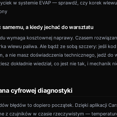
yciek w systemie EVAP — sprawdź, czy korek wlewu 
ony
 samemu, a kiedy jechać do warsztatu
ędu wymaga kosztownej naprawy. Czasem rozwiązanie
rka wlewu paliwa. Ale bądź ze sobą szczery: jeśli ko
em, a nie masz doświadczenia technicznego, jedź do 
esz dokładnie wiedział, co jest nie tak, i mechanik n
na cyfrowej diagnostyki
ów błędów to dopiero początek. Dzięki aplikacji Ca
e z czujników w czasie rzeczywistym — temperaturę 