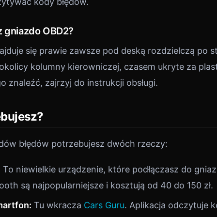
zytywać kody błędów.
z gniazdo OBD2?
duje się prawie zawsze pod deską rozdzielczą po st
okolicy kolumny kierowniczej, czasem ukryte za plas
o znaleźć, zajrzyj do instrukcji obsługi.
ebujesz?
dów błędów potrzebujesz dwóch rzeczy:
:
To niewielkie urządzenie, które podłączasz do gnia
oth są najpopularniejsze i kosztują od 40 do 150 zł.
martfon:
Tu wkracza
Cars Guru
. Aplikacja odczytuje 