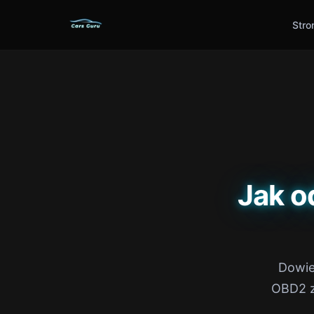
Stro
Jak o
Dowie
OBD2 z