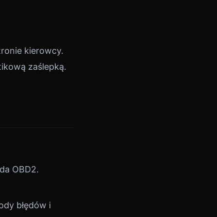
ronie kierowcy.
tikową zaślepką.
zda OBD2.
kody błędów i