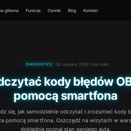
na główna
Funkcje
Cennik
Blog
Kontakt
24 January 2026
7 min read
DIAGNOSTICS
dczytać kody błędów O
pomocą smartfona
dz się, jak samodzielnie odczytać i zrozumieć kody 
a pomocą smartfona. Oszczędź na wizytach w warsz
dokładnie poznaj stan swojego auta.