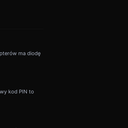
apterów ma diodę
owy kod PIN to