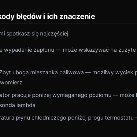
kody błędów i ich znaczenie
i spotkasz się najczęściej:
 wypadanie zapłonu — może wskazywać na zużyte ś
Zbyt uboga mieszanka paliwowa — możliwy wyciek po
ywomierz
zator pracuje poniżej wymaganego poziomu — może
b sonda lambda
tura płynu chłodniczego poniżej progu termostatu 