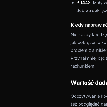
P0442:
Mały w
dobrze dokręc
Kiedy naprawiać
Nie każdy kod bł
jak dokręcenie ko
problem z silniki
Przynajmniej będzi
rachunkiem.
Wartość doda
Odczytywanie kod
też podglądać dan