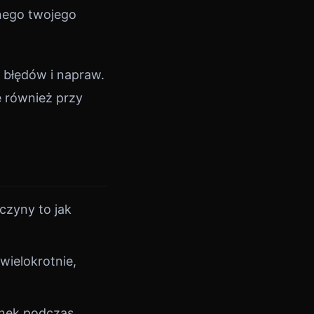
znego twojego
 błędów i napraw.
ę również przy
czyny to jak
wielokrotnie,
anek podczas