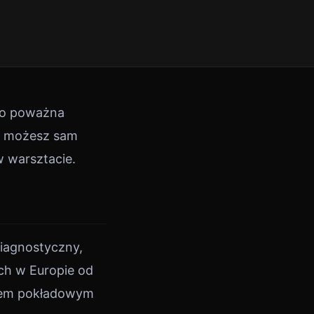
 to poważna
wi możesz sam
w warsztacie.
iagnostyczny,
h w Europie od
rem pokładowym