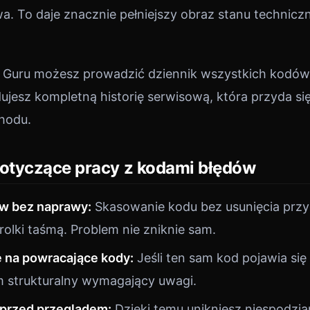
iwa. To daje znacznie pełniejszy obraz stanu technic
s Guru możesz prowadzić dziennik wszystkich kodów
jesz kompletną historię serwisową, która przyda si
hodu.
otyczące pracy z kodami błędów
ów bez naprawy:
Skasowanie kodu bez usunięcia przy
rolki taśmą. Problem nie zniknie sam.
 na powracające kody:
Jeśli ten sam kod pojawia się 
em strukturalny wymagający uwagi.
 przed przeglądem:
Dzięki temu unikniesz niespodzi