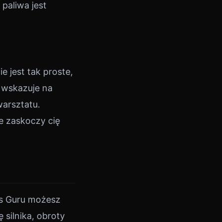
paliwa jest
 jest tak proste,
d wskazuje na
warsztatu.
ie zaskoczy cię
rs Guru możesz
silnika, obroty