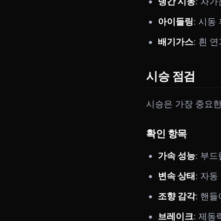
냉간 시동
: 차
아이들링
: 시동
배기가스
: 흰 
시승 점검
시승은 가장 중요한
확인 항목
가속 성능
: 부
변속 상태
: 자
조향 감각
: 핸
브레이크
: 제