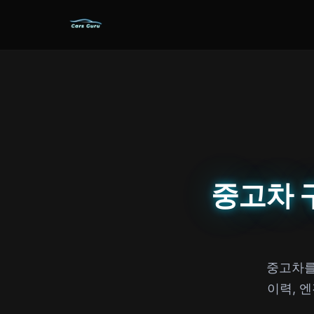
중고차 
중고차를
이력, 