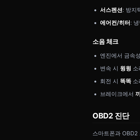
서스펜션
: 방지
에어컨/히터
: 
소음 체크
엔진에서 금속
변속 시
윙윙
소
회전 시
똑똑
소리
브레이크에서
OBD2 진단
스마트폰과 OBD2