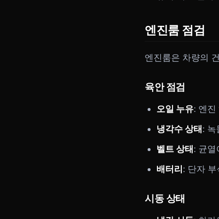
엔진룸 점검
엔진룸은 차량의 건
육안 점검
오일 누유
: 엔
냉각수 상태
: 
벨트 상태
: 균
배터리
: 단자 
시동 상태