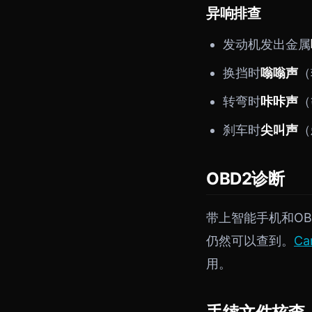
异响排查
发动机发出金属
换挡时
嗡嗡声
（
转弯时
咔咔声
（
刹车时
尖叫声
（
OBD2诊断
带上智能手机和O
仍然可以查到。
Ca
用。