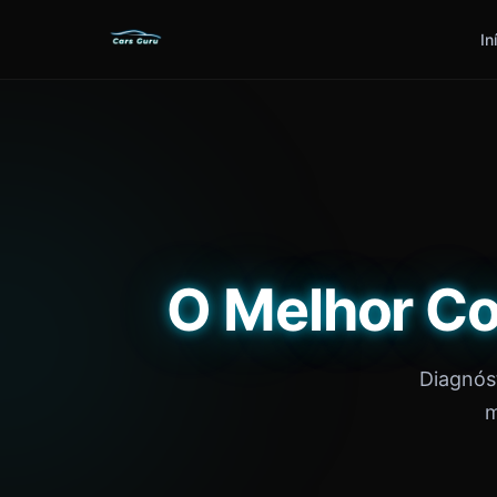
In
O Melhor Co
Diagnós
m