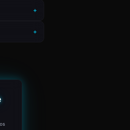
e
 os