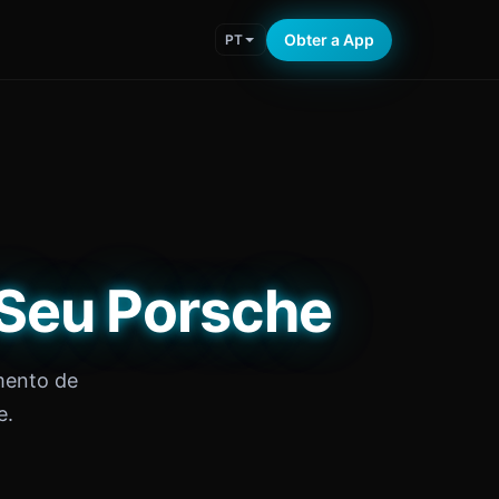
Obter a App
PT
 Seu Porsche
mento de
e.