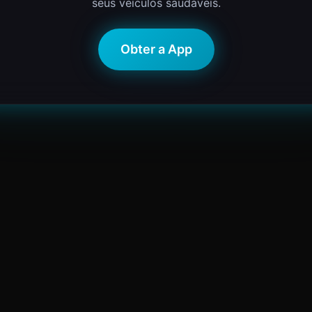
seus veículos saudáveis.
Obter a App