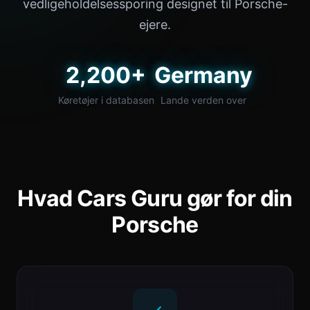
vedligeholdelsessporing designet til Porsche-
ejere.
2,200+
Germany
Køretøjer i databasen
Lande verden over
Hvad Cars Guru gør for din
Porsche