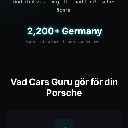
underhållsspårning utformad för Porsche-
ägare.
2,200+
Germany
Fordon i databasen
Länder världen över
Vad Cars Guru gör för din
Porsche