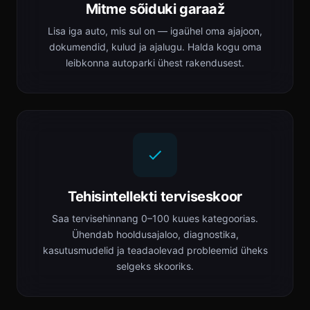
Mitme sõiduki garaaž
Lisa iga auto, mis sul on — igaühel oma ajajoon,
dokumendid, kulud ja ajalugu. Halda kogu oma
leibkonna autoparki ühest rakendusest.
Tehisintellekti terviseskoor
Saa tervisehinnang 0–100 kuues kategoorias.
Ühendab hooldusajaloo, diagnostika,
kasutusmudelid ja teadaolevad probleemid üheks
selgeks skooriks.