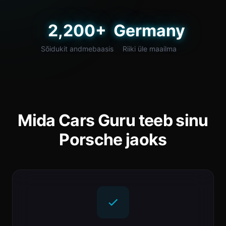
2,200+
Germany
Sõidukit andmebaasis
Riiki üle maailma
Mida Cars Guru teeb sinu
Porsche jaoks