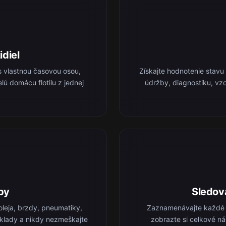
idiel
s vlastnou časovou osou,
Získajte hodnotenie stavu
lú domácu flotilu z jednej
údržby, diagnostiku, vz
by
Sledov
leja, brzdy, pneumatiky,
Zaznamenávajte každé t
náklady a nikdy nezmeškajte
zobrazte si celkové ná