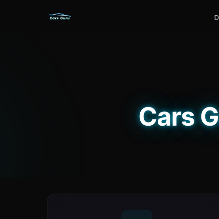
D
Cars G