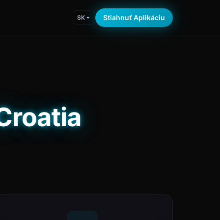
Stiahnuť Aplikáciu
SK
Croatia