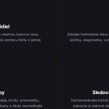
idiel
s vlastnou časovou osou,
Získajte hodnotenie stavu
lú domácu flotilu z jednej
údržby, diagnostiku, vz
by
Sledov
leja, brzdy, pneumatiky,
Zaznamenávajte každé t
náklady a nikdy nezmeškajte
zobrazte si celkové ná