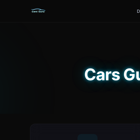
D
Cars Gu