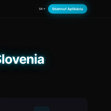
Stiahnuť Aplikáciu
SK
Slovenia