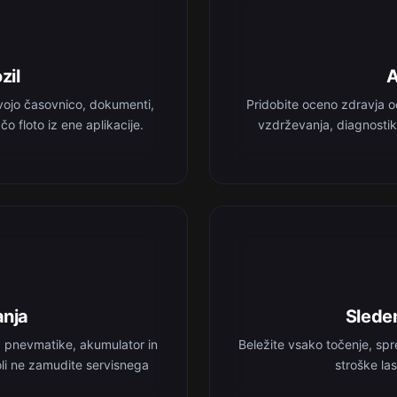
zil
A
vojo časovnico, dokumenti,
Pridobite oceno zdravja o
o floto iz ene aplikacije.
vzdrževanja, diagnostik
anja
Sleden
, pnevmatike, akumulator in
Beležite vsako točenje, spr
koli ne zamudite servisnega
stroške las