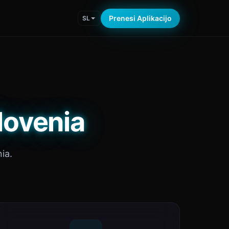
Prenesi Aplikacijo
SL
lovenia
ia.