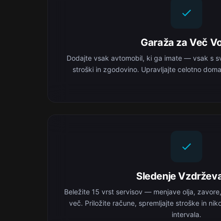
Garaža za Več Vo
Dodajte vsak avtomobil, ki ga imate — vsak s s
stroški in zgodovino. Upravljajte celotno domač
Sledenje Vzdržev
Beležite 15 vrst servisov — menjave olja, zavore
več. Priložite račune, spremljajte stroške in ni
intervala.