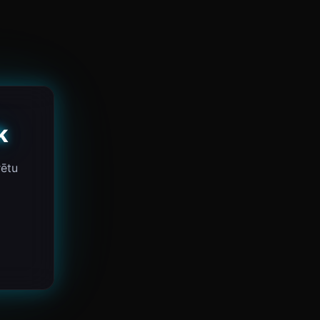
k
rētu