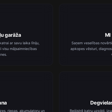
ļu garāža
MI 
rai ar savu laika līniju,
Saņem veselības novērtē
i visu mājsaimniecības
apkopes vēsturi, diagnos
tnes.
ana
Degviela
zes, riepas, akumulatoru un
Reģistrē katru uzpildi, i