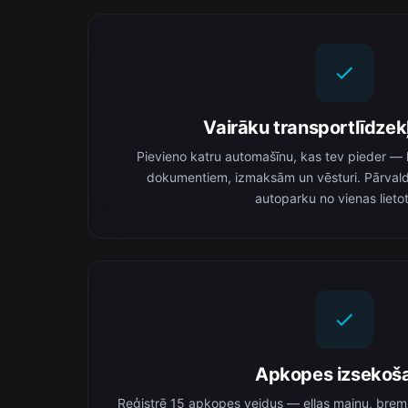
Vairāku transportlīdzek
Pievieno katru automašīnu, kas tev pieder — kat
dokumentiem, izmaksām un vēsturi. Pārvald
autoparku no vienas lieto
Apkopes izsekoš
Reģistrē 15 apkopes veidus — eļļas maiņu, brem