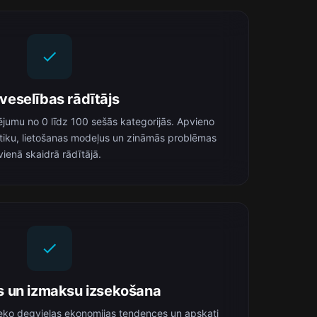
veselības rādītājs
jumu no 0 līdz 100 sešās kategorijās. Apvieno
tiku, lietošanas modeļus un zināmās problēmas
vienā skaidrā rādītājā.
s un izmaksu izsekošana
zseko degvielas ekonomijas tendences un apskati