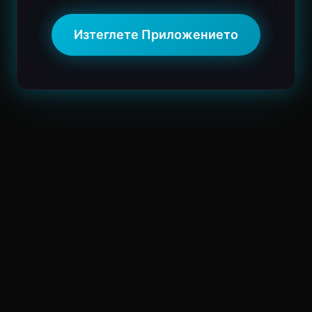
Изтеглете Приложението