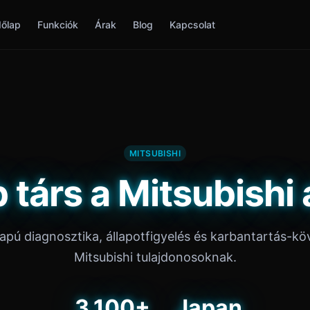
őlap
Funkciók
Árak
Blog
Kapcsolat
MITSUBISHI
b társ a Mitsubishi
lapú diagnosztika, állapotfigyelés és karbantartás-kö
Mitsubishi tulajdonosoknak.
3,100+
Japan