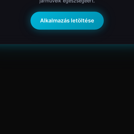
járműveik egészségéért.
Alkalmazás letöltése