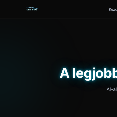
Kezd
A legjob
AI-a