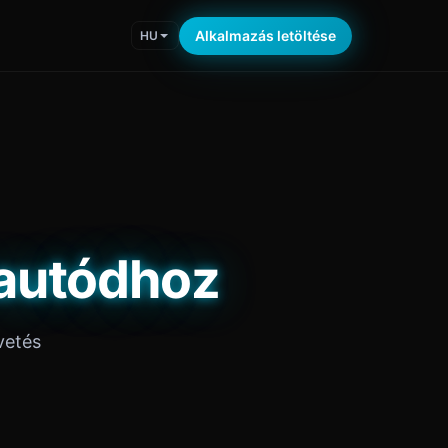
Alkalmazás letöltése
HU
 autódhoz
vetés