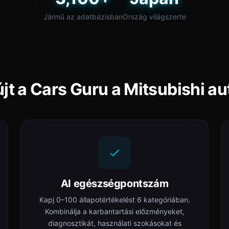
Jármű az adatbázisban
Ország világszerte
újt a Cars Guru a Mitsubishi a
AI egészségpontszám
Kapj 0–100 állapotértékelést 6 kategóriában.
Kombinálja a karbantartási előzményeket,
diagnosztikát, használati szokásokat és