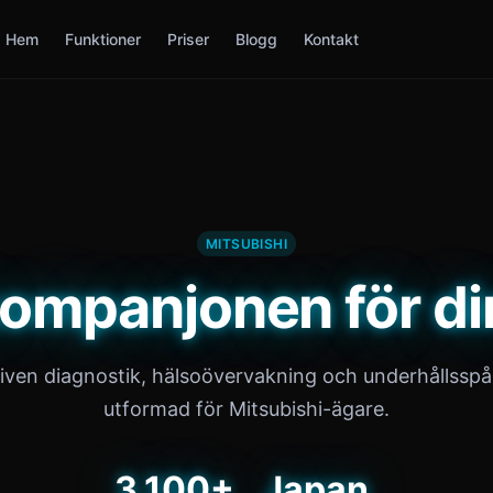
Hem
Funktioner
Priser
Blogg
Kontakt
MITSUBISHI
ompanjonen för di
riven diagnostik, hälsoövervakning och underhållsspå
utformad för Mitsubishi-ägare.
3,100+
Japan