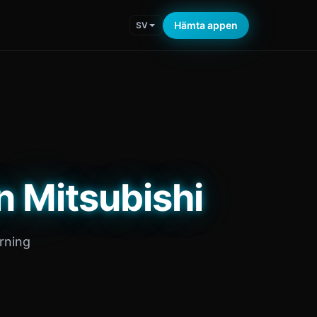
Hämta appen
SV
n Mitsubishi
rning