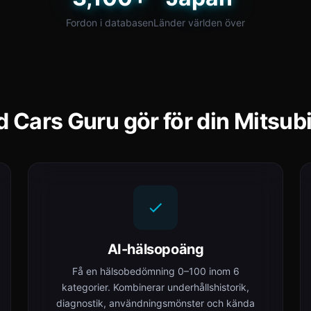
Fordon i databasen
Länder världen över
 Cars Guru gör för din Mitsub
AI-hälsopoäng
Få en hälsobedömning 0–100 inom 6
kategorier. Kombinerar underhållshistorik,
diagnostik, användningsmönster och kända