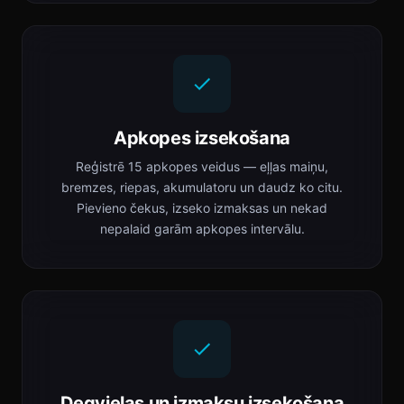
Apkopes izsekošana
Reģistrē 15 apkopes veidus — eļļas maiņu,
bremzes, riepas, akumulatoru un daudz ko citu.
Pievieno čekus, izseko izmaksas un nekad
nepalaid garām apkopes intervālu.
Degvielas un izmaksu izsekošana