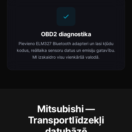
OBD2 diagnostika
Pievieno ELM327 Bluetooth adapteri un lasi kļūdu
kodus, reāllaika sensoru datus un emisiju gatavību.
MI izskaidro visu vienkāršā valodā.
Mitsubishi —
Transportlīdzekļi
datubāzē