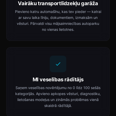
Vairāku transportlīdzekļu garāža
Pievieno katru automašīnu, kas tev pieder — katrai
ar savu laika līniju, dokumentiem, izmaksām un
vēsturi. Pārvaldi visu mājsaimniecības autoparku
no vienas lietotnes.
MI veselības rādītājs
Saņem veselības novērtējumu no 0 līdz 100 sešās
kategorijās. Apvieno apkopes vēsturi, diagnostiku,
lietošanas modeļus un zināmās problēmas vienā
skaidrā rādītājā.