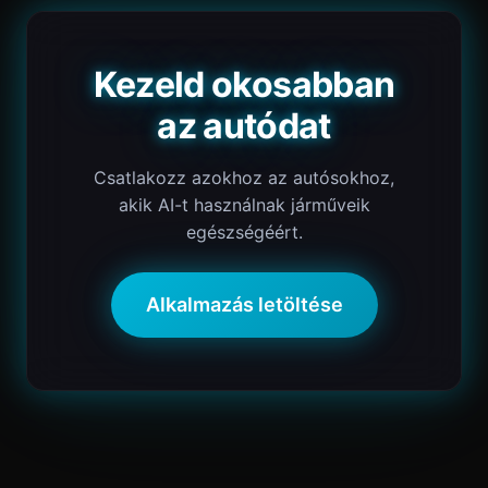
Kezeld okosabban
az autódat
Csatlakozz azokhoz az autósokhoz,
akik AI-t használnak járműveik
egészségéért.
Alkalmazás letöltése