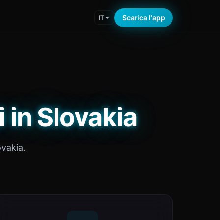
Scarica l'app
IT
 in Slovakia
ovakia.