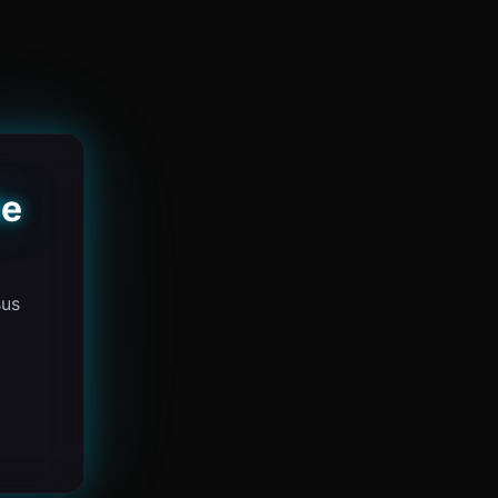
de
sus