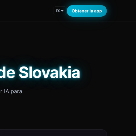
Obtener la app
ES
de Slovakia
r IA para