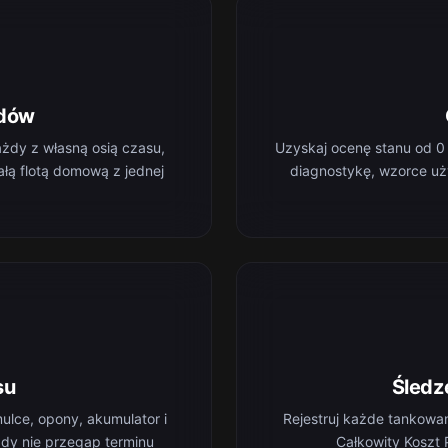
zdów
żdy z własną osią czasu,
Uzyskaj ocenę stanu od 0 
ałą flotą domową z jednej
diagnostykę, wzorce uż
su
Śledz
ulce, opony, akumulator i
Rejestruj każde tankowan
igdy nie przegap terminu
Całkowity Koszt 