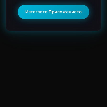
Изтеглете Приложението