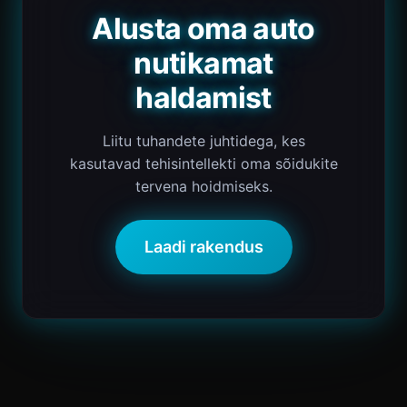
Alusta oma auto
nutikamat
haldamist
Liitu tuhandete juhtidega, kes
kasutavad tehisintellekti oma sõidukite
tervena hoidmiseks.
Laadi rakendus