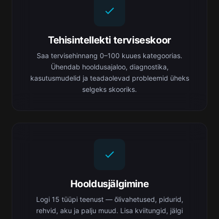
Tehisintellekti terviseskoor
Saa tervisehinnang 0–100 kuues kategoorias.
Ühendab hooldusajaloo, diagnostika,
kasutusmudelid ja teadaolevad probleemid üheks
selgeks skooriks.
Hooldusjälgimine
Logi 15 tüüpi teenust — õlivahetused, pidurid,
rehvid, aku ja palju muud. Lisa kviitungid, jälgi