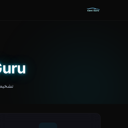
Cars Guru 
تشخيص س