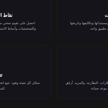
ت
نقاط ا
نداتها وتكاليفها وتاريخها
تطبيق واحد.
والتشخيصات وأنماط الاست
تت
لإطارات، البطارية، والمزيد. أرفق
سجّل كل تعبئة وقود، تتبع اتجا
ً موعد صيانة.
للملكية 