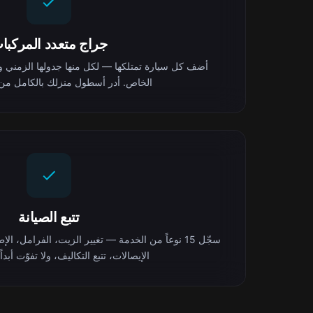
جراج متعدد المركبا
أضف كل سيارة تمتلكها — لكل منها جدولها الزمني ومست
الخاص. أدر أسطول منزلك بالكامل من 
تتبع الصيانة
سجّل 15 نوعاً من الخدمة — تغيير الزيت، الفرامل، ا
الإيصالات، تتبع التكاليف، ولا تفوّت أبدا