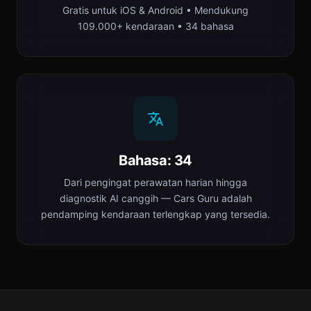
Gratis untuk iOS & Android • Mendukung
109.000+ kendaraan • 34 bahasa
Bahasa: 34
Dari pengingat perawatan harian hingga
diagnostik AI canggih — Cars Guru adalah
pendamping kendaraan terlengkap yang tersedia.