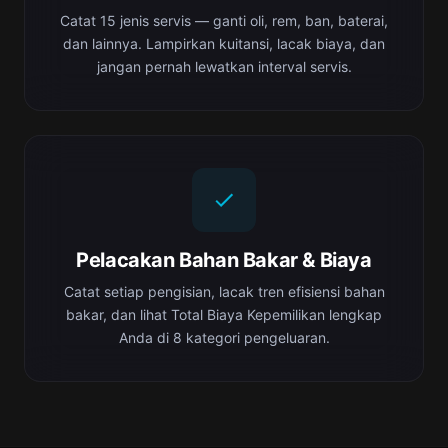
Catat 15 jenis servis — ganti oli, rem, ban, baterai,
dan lainnya. Lampirkan kuitansi, lacak biaya, dan
jangan pernah lewatkan interval servis.
Pelacakan Bahan Bakar & Biaya
Catat setiap pengisian, lacak tren efisiensi bahan
bakar, dan lihat Total Biaya Kepemilikan lengkap
Anda di 8 kategori pengeluaran.