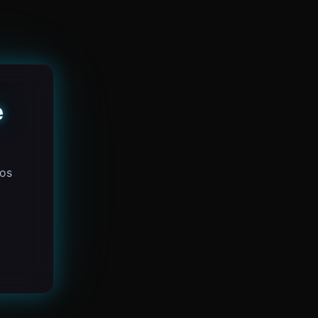
e
 os