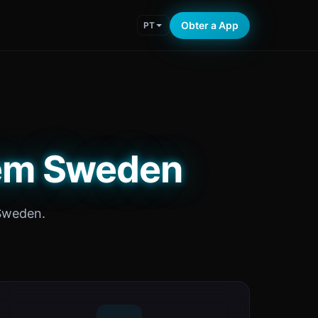
Obter a App
PT
 em Sweden
 Sweden.