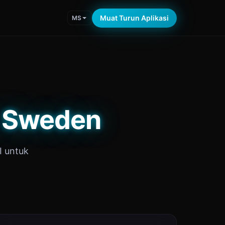
Muat Turun Aplikasi
MS
u Sweden
I untuk