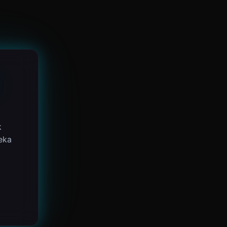
k
eka