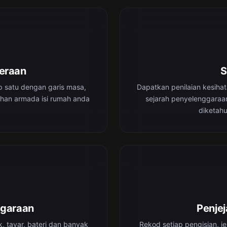
deraan
S
p satu dengan garis masa,
Dapatkan penilaian kesiha
uhan armada isi rumah anda
sejarah penyelenggaraan
diketahu
ggaraan
Penje
, tayar, bateri dan banyak
Rekod setiap pengisian, j