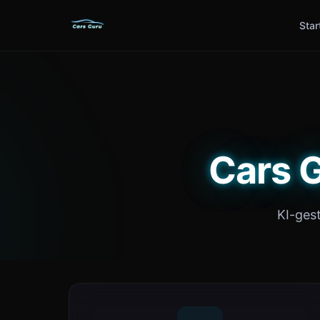
Star
Cars G
KI-ges