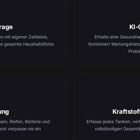
rage
KI-
 mit eigener Zeitleiste,
Erhalte eine Gesundh
ne gesamte Haushaltsflotte
Kombiniert Wartungshist
Probl
ung
Kraftsto
en, Reifen, Batterie und
Erfasse jedes Tanken, ver
und verpasse nie ein
vollständigen Gesamt